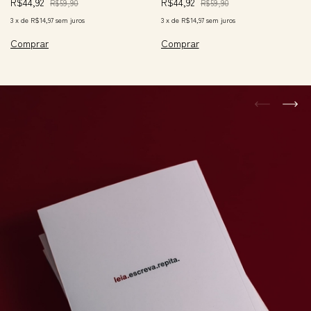
R$44,92
R$44,92
R$59,90
R$59,90
3
x
de
R$14,97
sem juros
3
x
de
R$14,97
sem juros