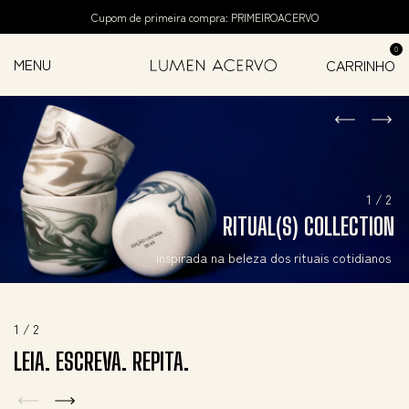
Cupom de primeira compra: PRIMEIROACERVO
0
MENU
CARRINHO
1 / 2
RITUAL(S) COLLECTION
inspirada na beleza dos rituais cotidianos
1
/
2
LEIA. ESCREVA. REPITA.