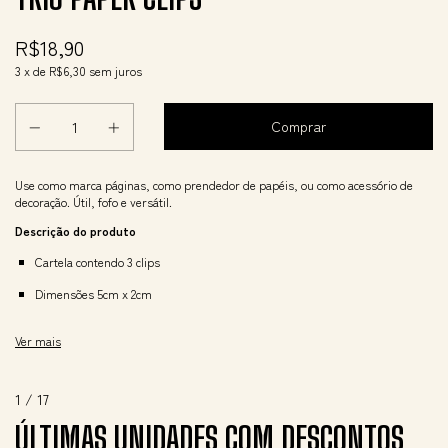
R$18,90
3
x de
R$6,30
sem juros
Use como marca páginas, como prendedor de papéis, ou como acessório de
decoração. Útil, fofo e versátil.
Descrição do produto
Cartela contendo 3 clips
Dimensões 5cm x 2cm
Metal dourado
Ver mais
1
/
17
ÚLTIMAS UNIDADES COM DESCONTOS