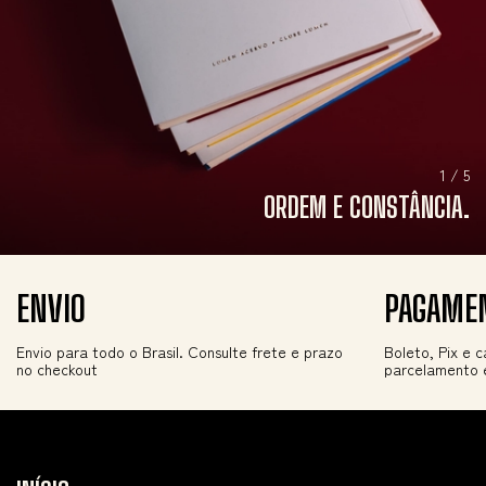
1 / 5
ORDEM E CONSTÂNCIA.
ENVIO
PAGAME
Envio para todo o Brasil. Consulte frete e prazo
Boleto, Pix e 
no checkout
parcelamento 