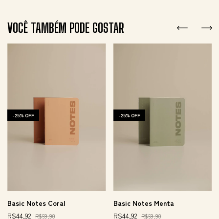
VOCÊ TAMBÉM PODE GOSTAR
-
25
%
OFF
-
25
%
OFF
Basic Notes Menta
Basic Notes Coral
R$44,92
R$44,92
R$59,90
R$59,90