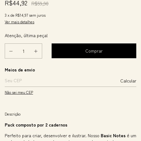
R$44,92
R$59,90
3
x de
R$14,97
sem juros
Ver mais detalhes
Atenção, última peça!
Entregas para o CEP:
Meios de envio
Calcular
Não sei meu CEP
Descrição
Pack composto por 2 cadernos
Perfeito para criar, desenvolver e ilustrar. Nosso
Basic Notes
é um