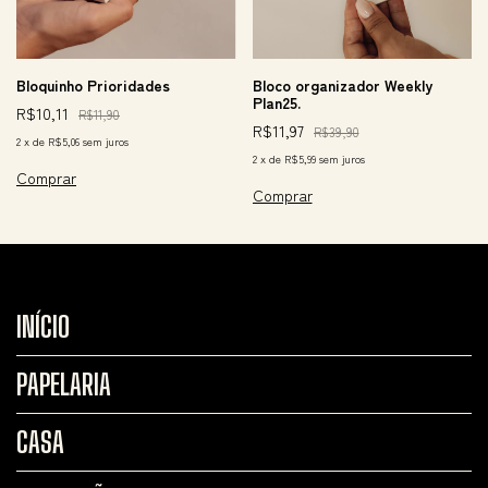
Bloquinho Prioridades
Bloco organizador Weekly
Plan25.
R$10,11
R$11,90
R$11,97
R$39,90
2
x
de
R$5,06
sem juros
2
x
de
R$5,99
sem juros
INÍCIO
PAPELARIA
CASA