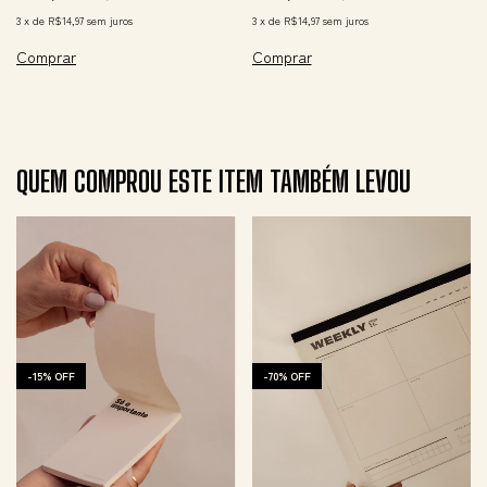
3
x
de
R$14,97
sem juros
3
x
de
R$14,97
sem juros
QUEM COMPROU ESTE ITEM TAMBÉM LEVOU
-
15
%
OFF
-
70
%
OFF