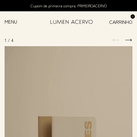
Cupom de primeira compra: PRIMEIROACERVO
0
MENU
CARRINHO
1
/
4