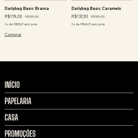
Dailybag Basic Branca
Dailybag Basic Caramelo
R$119,00
R$132,93
R$189,90
R$189,90
3
x
de
R$39,67
sem juros
3
x
de
R$44,31
sem juros
INÍCIO
PAPELARIA
CASA
PROMOÇÕES