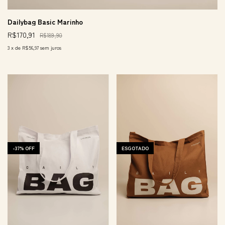
Dailybag Basic Marinho
R$170,91
R$189,90
3
x
de
R$56,97
sem juros
-
37
%
OFF
ESGOTADO