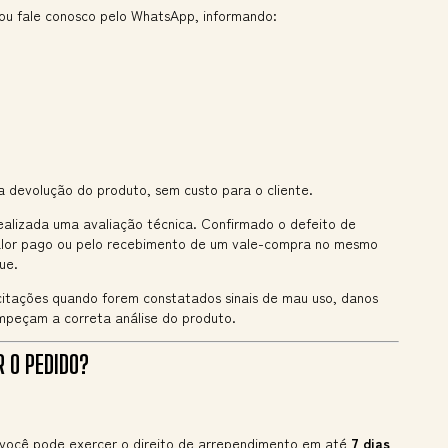
ou fale conosco pelo WhatsApp, informando:
ra devolução do produto, sem custo para o cliente.
ealizada uma avaliação técnica. Confirmado o defeito de
alor pago ou pelo recebimento de um vale-compra no mesmo
ue.
icitações quando forem constatados sinais de mau uso, danos
mpeçam a correta análise do produto.
 O PEDIDO?
você pode exercer o direito de arrependimento em até
7 dias