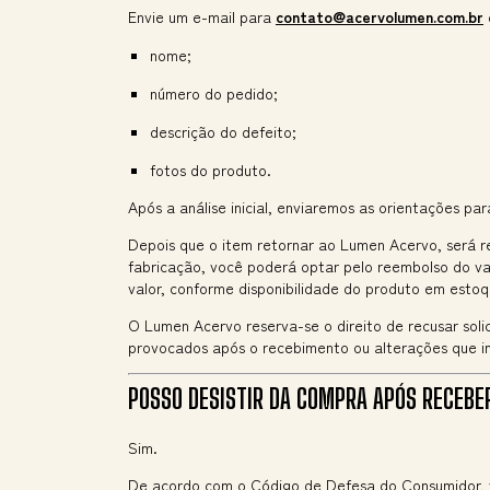
Envie um e-mail para
contato@acervolumen.com.br
nome;
número do pedido;
descrição do defeito;
fotos do produto.
Após a análise inicial, enviaremos as orientações pa
Depois que o item retornar ao Lumen Acervo, será r
fabricação, você poderá optar pelo reembolso do v
valor, conforme disponibilidade do produto em estoq
O Lumen Acervo reserva-se o direito de recusar sol
provocados após o recebimento ou alterações que i
POSSO DESISTIR DA COMPRA APÓS RECEBER
Sim.
De acordo com o Código de Defesa do Consumidor, 